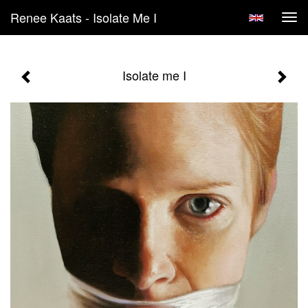
Renee Kaats - Isolate Me I
Tog
navi
Isolate me I